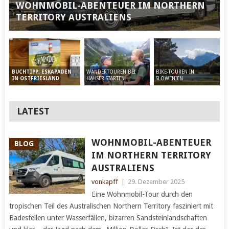
WOHNMOBIL-ABENTEUER IM NORTHERN
TERRITORY AUSTRALIENS
WANDERTOUREN BEI
BIKE-TOUREN IN
BUCHTIPP: ESKAPADEN
HAUSER STARTEN
SLOWENIEN
IN OSTFRIESLAND
LATEST
WOHNMOBIL-ABENTEUER
BLOG
IM NORTHERN TERRITORY
AUSTRALIENS
vonkapff
|
29. Dezember 2025
Eine Wohnmobil-Tour durch den
tropischen Teil des Australischen Northern Territory fasziniert mit
Badestellen unter Wasserfällen, bizarren Sandsteinlandschaften