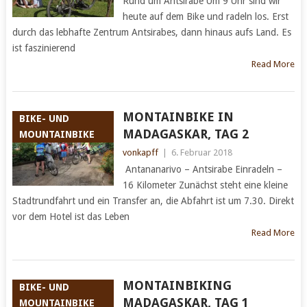
Rund um Antsirabe Um 9 Uhr sind wir
heute auf dem Bike und radeln los. Erst
durch das lebhafte Zentrum Antsirabes, dann hinaus aufs Land. Es
ist faszinierend
Read More
MONTAINBIKE IN
BIKE- UND
MADAGASKAR, TAG 2
MOUNTAINBIKE
vonkapff
|
6. Februar 2018
Antananarivo – Antsirabe Einradeln –
16 Kilometer Zunächst steht eine kleine
Stadtrundfahrt und ein Transfer an, die Abfahrt ist um 7.30. Direkt
vor dem Hotel ist das Leben
Read More
MONTAINBIKING
BIKE- UND
MADAGASKAR, TAG 1
MOUNTAINBIKE