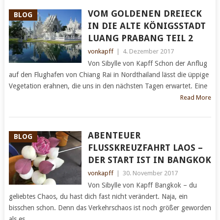
VOM GOLDENEN DREIECK
BLOG
IN DIE ALTE KÖNIGSSTADT
LUANG PRABANG TEIL 2
vonkapff
|
4. Dezember 2017
Von Sibylle von Kapff Schon der Anflug
auf den Flughafen von Chiang Rai in Nordthailand lässt die üppige
Vegetation erahnen, die uns in den nächsten Tagen erwartet. Eine
Read More
ABENTEUER
BLOG
FLUSSKREUZFAHRT LAOS –
DER START IST IN BANGKOK
vonkapff
|
30. November 2017
Von Sibylle von Kapff Bangkok – du
geliebtes Chaos, du hast dich fast nicht verändert. Naja, ein
bisschen schon. Denn das Verkehrschaos ist noch größer geworden
als es