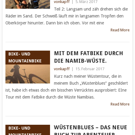
vonkapff
|
5. März 2017
Teil 2: Langsam und zäh drehen sich die
Räder im Sand. Der Schweiß läuft mir in langsamen Tropfen den
Oberkörper hinunter. Dann bin ich oben. Vor mit eine
Read More
MIT DEM FATBIKE DURCH
BIKE- UND
DIE NAMIB-WÜSTE.
MOUNTAINBIKE
vonkapff
|
15. Februar 2017
Kurz nach meiner Wüstentour, die in
meinem Buch „Wüstenblues“ geschildert
ist, habe ich etwas doch ein bisschen Verrücktes ausprobiert: EIne
Tour mit dem Fatbike durch die Wüste Namibias.
Read More
WÜSTENBLUES – DAS NEUE
BIKE- UND
BUCH ZUR ABENTEUER-
MOUNTAINBIKE