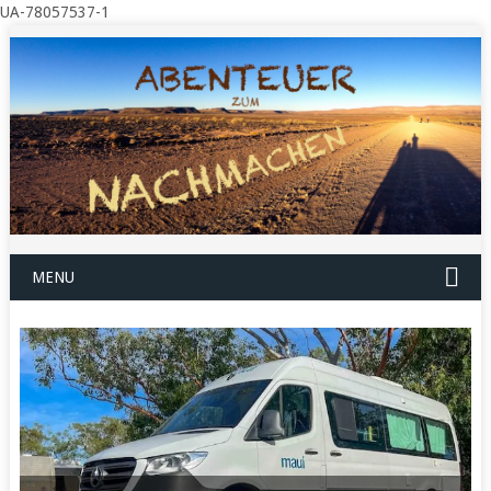
UA-78057537-1
MENU