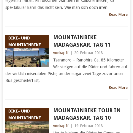
eigentlich nicht. Ein bisschen Wandern in Kalksteinfelsen, so
spektakulär kann das nicht sein. Wie man sich doch irren
Read More
MOUNTAINBIKE
BIKE- UND
MADAGASKAR, TAG 11
MOUNTAINBIKE
vonkapff
|
20. Februar 2018
Tsaranoro – Ranohira Ca. 85 Kilometer
Wir steigen auf die Räder und fahren auf
der wirklich miserablen Piste, an der sogar zwei Tage zuvor unser
Bus gescheitert ist,
Read More
MOUNTAINBIKE TOUR IN
BIKE- UND
MADAGASKAR, TAG 10
MOUNTAINBIKE
vonkapff
|
19. Februar 2018
Heute bleiben die Räder im Camp, es