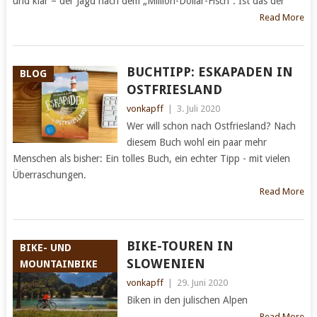
und klar – der Jagd nach dem „Million-Dollar-Fisch“. Ist das der
Read More
BUCHTIPP: ESKAPADEN IN
BLOG
OSTFRIESLAND
vonkapff
|
3. Juli 2020
Wer will schon nach Ostfriesland? Nach
diesem Buch wohl ein paar mehr
Menschen als bisher: Ein tolles Buch, ein echter Tipp - mit vielen
Überraschungen.
Read More
BIKE-TOUREN IN
BIKE- UND
SLOWENIEN
MOUNTAINBIKE
vonkapff
|
29. Juni 2020
Biken in den julischen Alpen
Read More