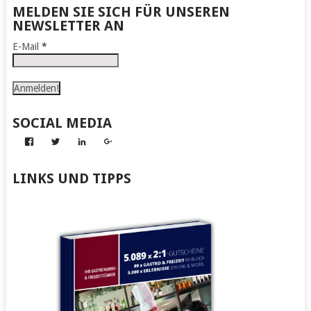
MELDEN SIE SICH FÜR UNSEREN
NEWSLETTER AN
E-Mail
*
SOCIAL MEDIA
Profil
Profil
Profil
Profil
von
von
von
von
Abenteuer
Gerhard
Gerhard
Gerhard
zum
von
von
von
LINKS UND TIPPS
Nachmachen
Kapff
Kapff
Kapff
auf
auf
auf
auf
Facebook
Twitter
LinkedIn
Google+
anzeigen
anzeigen
anzeigen
anzeigen