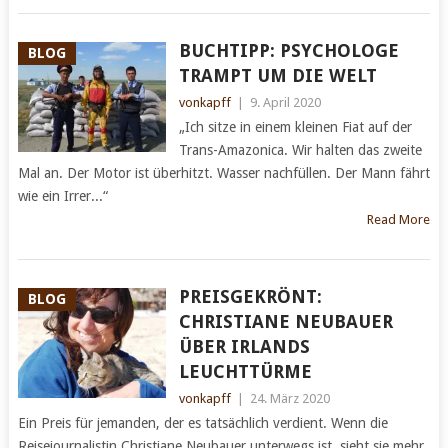
BUCHTIPP: PSYCHOLOGE
BLOG
TRAMPT UM DIE WELT
vonkapff
|
9. April 2020
„Ich sitze in einem kleinen Fiat auf der
Trans-Amazonica. Wir halten das zweite
Mal an. Der Motor ist überhitzt. Wasser nachfüllen. Der Mann fährt
wie ein Irrer...“
Read More
PREISGEKRÖNT:
BLOG
CHRISTIANE NEUBAUER
ÜBER IRLANDS
LEUCHTTÜRME
vonkapff
|
24. März 2020
Ein Preis für jemanden, der es tatsächlich verdient. Wenn die
Reisejournalistin Christiane Neubauer unterwegs ist, sieht sie mehr