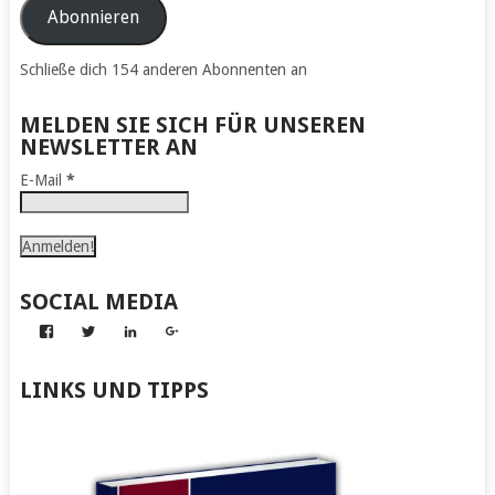
Adresse
Abonnieren
Schließe dich 154 anderen Abonnenten an
MELDEN SIE SICH FÜR UNSEREN
NEWSLETTER AN
E-Mail
*
SOCIAL MEDIA
Profil
Profil
Profil
Profil
von
von
von
von
Abenteuer
Gerhard
Gerhard
Gerhard
zum
von
von
von
LINKS UND TIPPS
Nachmachen
Kapff
Kapff
Kapff
auf
auf
auf
auf
Facebook
Twitter
LinkedIn
Google+
anzeigen
anzeigen
anzeigen
anzeigen