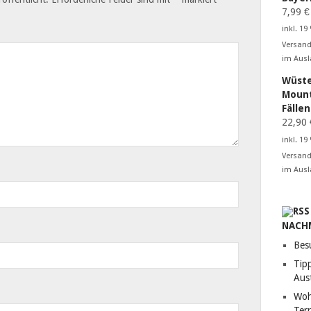
7,99
€
inkl. 19
Versand
im Ausl
Wüste
Mount
Fälle
22,90
inkl. 19
Versand
im Ausl
NACH
Bes
Tip
Aust
Woh
Terr