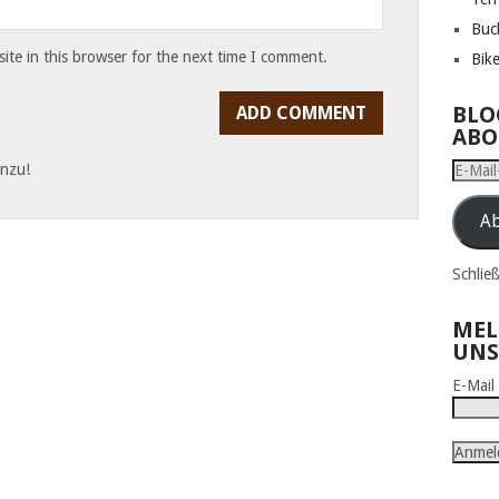
Buc
te in this browser for the next time I comment.
Bik
BLO
ABO
inzu!
E-
Mail-
Adress
Ab
Schlie
MEL
UNS
E-Mai