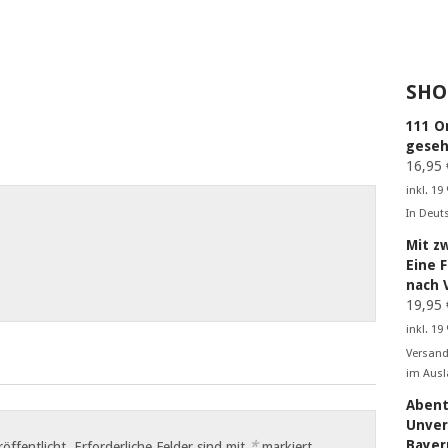
SHO
111 O
geseh
16,95
inkl. 19
In Deut
Mit z
Eine 
nach 
19,95
inkl. 19
Versand
im Ausl
Abent
Unver
Bayer
*
öffentlicht.
Erforderliche Felder sind mit
markiert