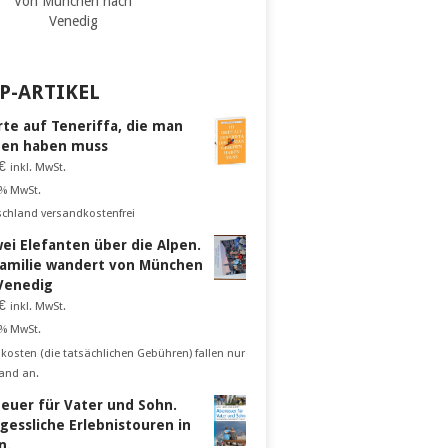
Von München nach
Venedig
P-ARTIKEL
rte auf Teneriffa, die man
en haben muss
€
inkl. MwSt.
 % MwSt.
schland versandkostenfrei
wei Elefanten über die Alpen.
Familie wandert von München
Venedig
€
inkl. MwSt.
 % MwSt.
kosten (die tatsächlichen Gebühren) fallen nur
and an.
euer für Vater und Sohn.
gessliche Erlebnistouren in
n.