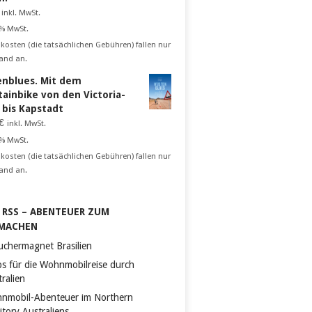
inkl. MwSt.
 % MwSt.
kosten (die tatsächlichen Gebühren) fallen nur
and an.
nblues. Mit dem
ainbike von den Victoria-
n bis Kapstadt
€
inkl. MwSt.
 % MwSt.
kosten (die tatsächlichen Gebühren) fallen nur
and an.
RSS – ABENTEUER ZUM
MACHEN
uchermagnet Brasilien
ps für die Wohnmobilreise durch
ralien
nmobil-Abenteuer im Northern
itory Australiens