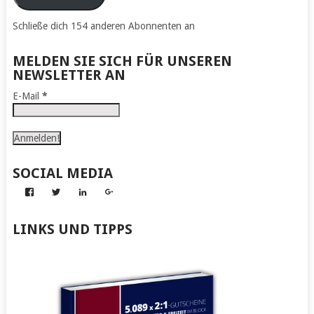
Schließe dich 154 anderen Abonnenten an
MELDEN SIE SICH FÜR UNSEREN
NEWSLETTER AN
E-Mail
*
SOCIAL MEDIA
Profil
Profil
Profil
Profil
von
von
von
von
Abenteuer
Gerhard
Gerhard
Gerhard
zum
von
von
von
LINKS UND TIPPS
Nachmachen
Kapff
Kapff
Kapff
auf
auf
auf
auf
Facebook
Twitter
LinkedIn
Google+
anzeigen
anzeigen
anzeigen
anzeigen