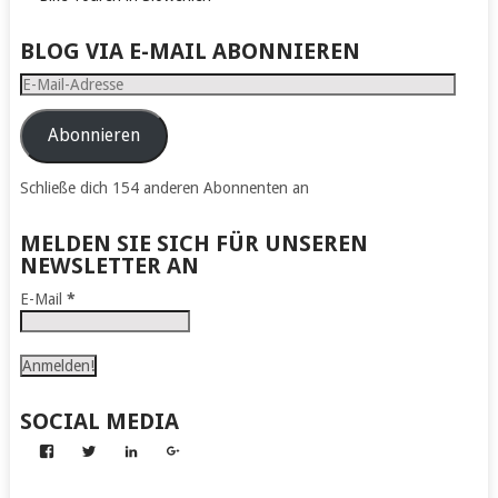
BLOG VIA E-MAIL ABONNIEREN
E-
Mail-
Adresse
Abonnieren
Schließe dich 154 anderen Abonnenten an
MELDEN SIE SICH FÜR UNSEREN
NEWSLETTER AN
E-Mail
*
SOCIAL MEDIA
Profil
Profil
Profil
Profil
von
von
von
von
Abenteuer
Gerhard
Gerhard
Gerhard
zum
von
von
von