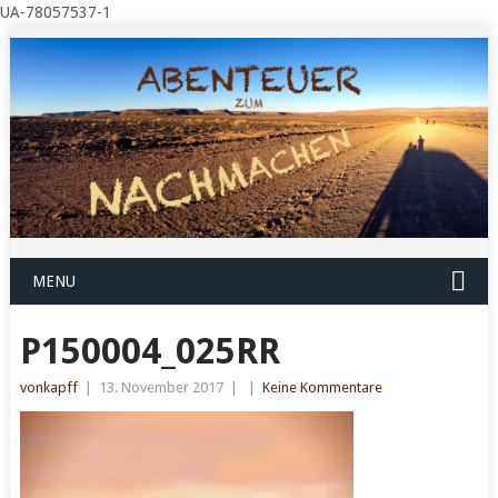
UA-78057537-1
MENU
P150004_025RR
vonkapff
|
13. November 2017
|
|
Keine Kommentare