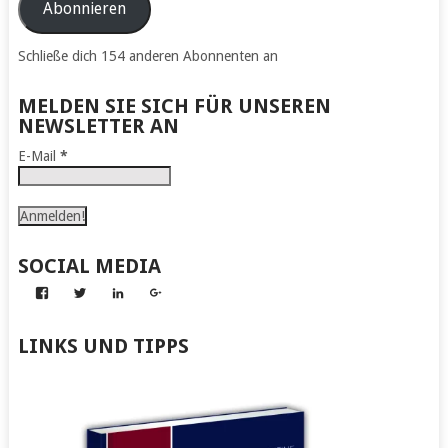
Adresse
Abonnieren
Schließe dich 154 anderen Abonnenten an
MELDEN SIE SICH FÜR UNSEREN
NEWSLETTER AN
E-Mail
*
SOCIAL MEDIA
Profil
Profil
Profil
Profil
von
von
von
von
Abenteuer
Gerhard
Gerhard
Gerhard
zum
von
von
von
LINKS UND TIPPS
Nachmachen
Kapff
Kapff
Kapff
auf
auf
auf
auf
Facebook
Twitter
LinkedIn
Google+
anzeigen
anzeigen
anzeigen
anzeigen