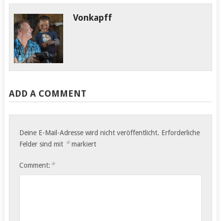
Vonkapff
Ranomafana Naturpark
Heute bleiben die Räder
Das Wetter ist grauslig.
im Camp, es geht zum
Der Sprühregen ist so…
Wandern.…
ADD A COMMENT
Deine E-Mail-Adresse wird nicht veröffentlicht.
Erforderliche
*
Felder sind mit
markiert
*
Comment: