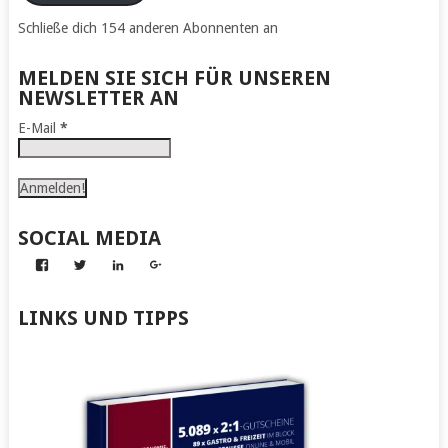
Schließe dich 154 anderen Abonnenten an
MELDEN SIE SICH FÜR UNSEREN
NEWSLETTER AN
E-Mail
*
SOCIAL MEDIA
Profil
Profil
Profil
Profil
von
von
von
von
Abenteuer
Gerhard
Gerhard
Gerhard
zum
von
von
von
LINKS UND TIPPS
Nachmachen
Kapff
Kapff
Kapff
auf
auf
auf
auf
Facebook
Twitter
LinkedIn
Google+
anzeigen
anzeigen
anzeigen
anzeigen