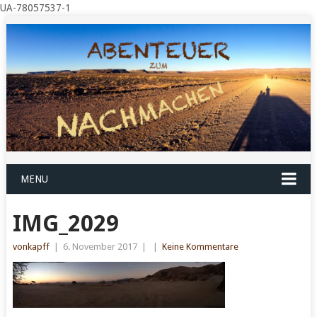
UA-78057537-1
MENU
IMG_2029
vonkapff
|
6. November 2017
|
|
Keine Kommentare