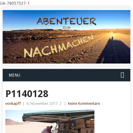
UA-78057537-1
MENU
P1140128
vonkapff
|
6. November 2017
|
|
Keine Kommentare