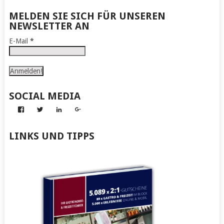
MELDEN SIE SICH FÜR UNSEREN
NEWSLETTER AN
E-Mail
*
SOCIAL MEDIA
Profil
Profil
Profil
Profil
von
von
von
von
Abenteuer
Gerhard
Gerhard
Gerhard
zum
von
von
von
LINKS UND TIPPS
Nachmachen
Kapff
Kapff
Kapff
auf
auf
auf
auf
Facebook
Twitter
LinkedIn
Google+
anzeigen
anzeigen
anzeigen
anzeigen