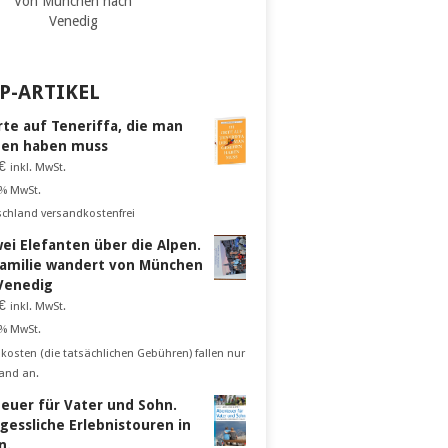
Von München nach
Venedig
P-ARTIKEL
rte auf Teneriffa, die man
en haben muss
€
inkl. MwSt.
 % MwSt.
schland versandkostenfrei
wei Elefanten über die Alpen.
Familie wandert von München
Venedig
€
inkl. MwSt.
 % MwSt.
kosten (die tatsächlichen Gebühren) fallen nur
and an.
euer für Vater und Sohn.
gessliche Erlebnistouren in
n.