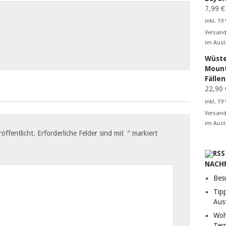
7,99
€
inkl. 19
Versand
im Ausl
Wüste
Mount
Fälle
22,90
inkl. 19
Versand
im Ausl
*
öffentlicht.
Erforderliche Felder sind mit
markiert
NACH
Bes
Tip
Aust
Woh
Terr