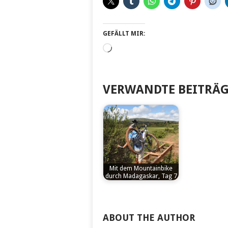
GEFÄLLT MIR:
Wird
geladen …
VERWANDTE BEITRÄG
Mit dem Mountainbike
durch Madagaskar, Tag 7
by
Vonkapff
ABOUT THE AUTHOR