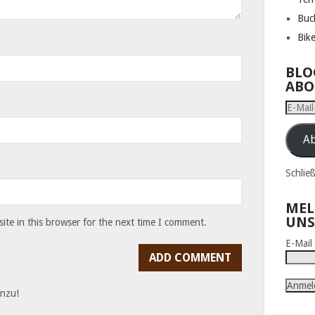
Buc
Bik
BLO
ABO
E-
Mail-
Adress
Ab
Schlie
MEL
UNS
te in this browser for the next time I comment.
E-Mai
inzu!