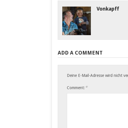
Vonkapff
Ranomafana –
Sahambavy Ca. 44
Bike-Kilometer Der
morgendliche Aufbruch
ist…
ADD A COMMENT
Deine E-Mail-Adresse wird nicht ver
*
Comment: