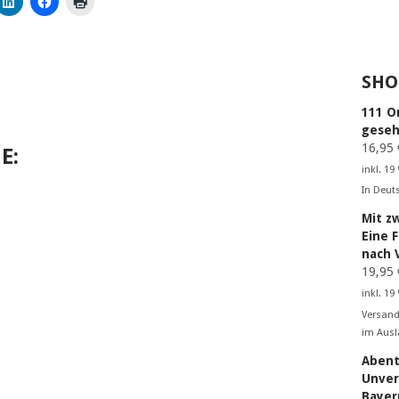
SHO
111 O
geseh
16,95
E:
inkl. 19
In Deut
Mit z
Eine 
nach 
19,95
inkl. 19
Versand
im Ausl
Abent
Unver
Bayer