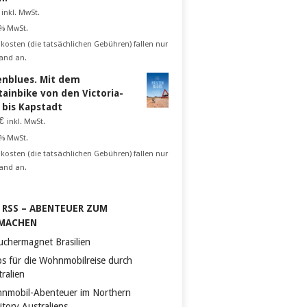
inkl. MwSt.
 % MwSt.
kosten (die tatsächlichen Gebühren) fallen nur
and an.
nblues. Mit dem
ainbike von den Victoria-
n bis Kapstadt
€
inkl. MwSt.
 % MwSt.
kosten (die tatsächlichen Gebühren) fallen nur
and an.
RSS – ABENTEUER ZUM
MACHEN
uchermagnet Brasilien
ps für die Wohnmobilreise durch
ralien
nmobil-Abenteuer im Northern
itory Australiens