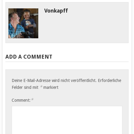
Vonkapff
Ranomafana Naturpark
Heute bleiben die Räder
Das Wetter ist grauslig.
im Camp, es geht zum
Der Sprühregen ist so…
Wandern.…
ADD A COMMENT
Deine E-Mail-Adresse wird nicht veröffentlicht.
Erforderliche
*
Felder sind mit
markiert
*
Comment: