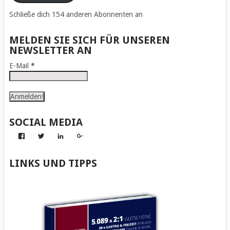
Schließe dich 154 anderen Abonnenten an
MELDEN SIE SICH FÜR UNSEREN
NEWSLETTER AN
E-Mail
*
SOCIAL MEDIA
Profil
Profil
Profil
Profil
von
von
von
von
Abenteuer
Gerhard
Gerhard
Gerhard
zum
von
von
von
LINKS UND TIPPS
Nachmachen
Kapff
Kapff
Kapff
auf
auf
auf
auf
Facebook
Twitter
LinkedIn
Google+
anzeigen
anzeigen
anzeigen
anzeigen