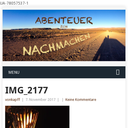
UA-78057537-1
MENU
IMG_2177
vonkapff
|
7. November 2017
|
|
Keine Kommentare