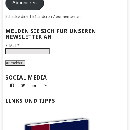
Adresse
Abonnieren
Schließe dich 154 anderen Abonnenten an
MELDEN SIE SICH FÜR UNSEREN
NEWSLETTER AN
E-Mail
*
SOCIAL MEDIA
Profil
Profil
Profil
Profil
von
von
von
von
Abenteuer
Gerhard
Gerhard
Gerhard
zum
von
von
von
LINKS UND TIPPS
Nachmachen
Kapff
Kapff
Kapff
auf
auf
auf
auf
Facebook
Twitter
LinkedIn
Google+
anzeigen
anzeigen
anzeigen
anzeigen