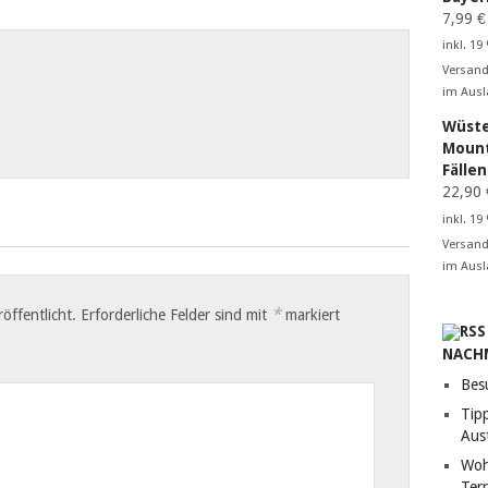
7,99
€
inkl. 19
Versand
im Ausl
Wüste
Mount
Fälle
22,90
inkl. 19
Versand
im Ausl
*
öffentlicht.
Erforderliche Felder sind mit
markiert
NACH
Bes
Tip
Aust
Woh
Terr