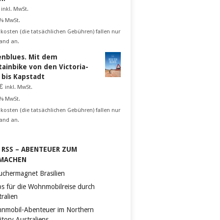
inkl. MwSt.
 % MwSt.
kosten (die tatsächlichen Gebühren) fallen nur
and an.
nblues. Mit dem
ainbike von den Victoria-
n bis Kapstadt
€
inkl. MwSt.
 % MwSt.
kosten (die tatsächlichen Gebühren) fallen nur
and an.
RSS – ABENTEUER ZUM
MACHEN
uchermagnet Brasilien
ps für die Wohnmobilreise durch
ralien
nmobil-Abenteuer im Northern
itory Australiens