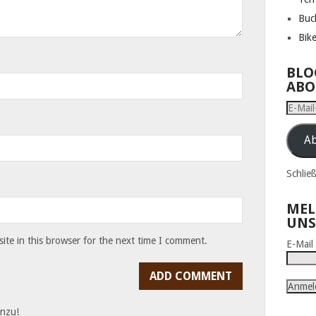
Buc
Bik
BLO
ABO
E-
Mail-
Adress
Ab
Schlie
MEL
UNS
te in this browser for the next time I comment.
E-Mai
inzu!