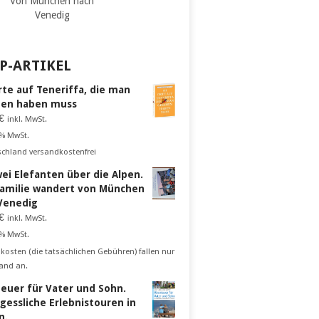
Von München nach
Venedig
P-ARTIKEL
rte auf Teneriffa, die man
en haben muss
€
inkl. MwSt.
 % MwSt.
schland versandkostenfrei
wei Elefanten über die Alpen.
Familie wandert von München
Venedig
€
inkl. MwSt.
 % MwSt.
kosten (die tatsächlichen Gebühren) fallen nur
and an.
euer für Vater und Sohn.
gessliche Erlebnistouren in
n.