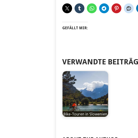
GEFÄLLT MIR:
VERWANDTE BEITRÄG
Bike-Touren in Slowenien
by
Vonkapff