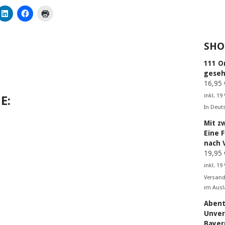
SHO
111 O
geseh
16,95
inkl. 19
E:
In Deut
Mit z
Eine 
nach 
19,95
inkl. 19
Versand
im Ausl
Abent
Unver
Bayer