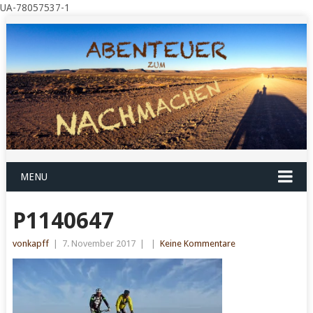
UA-78057537-1
MENU
P1140647
vonkapff
|
7. November 2017
|
|
Keine Kommentare