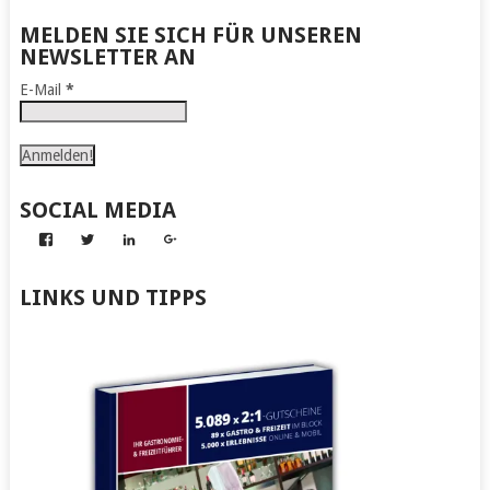
MELDEN SIE SICH FÜR UNSEREN
NEWSLETTER AN
E-Mail
*
SOCIAL MEDIA
Profil
Profil
Profil
Profil
von
von
von
von
Abenteuer
Gerhard
Gerhard
Gerhard
zum
von
von
von
LINKS UND TIPPS
Nachmachen
Kapff
Kapff
Kapff
auf
auf
auf
auf
Facebook
Twitter
LinkedIn
Google+
anzeigen
anzeigen
anzeigen
anzeigen