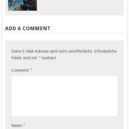
Sahambavy –
Tag 5 Ambositra –
Ambalavao 80 Bike-
Ranomanfana Ca. 64
Kilometer Der Abschied
Kilometer Wir…
aus dem Hotel…
ADD A COMMENT
Deine E-Mail-Adresse wird nicht veröffentlicht.
Erforderliche
*
Felder sind mit
markiert
*
Comment:
*
Name: