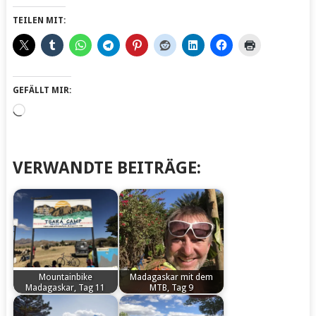
TEILEN MIT:
GEFÄLLT MIR:
Wird
geladen …
VERWANDTE BEITRÄGE:
Mountainbike
Madagaskar mit dem
Madagaskar, Tag 11
MTB, Tag 9
by
by