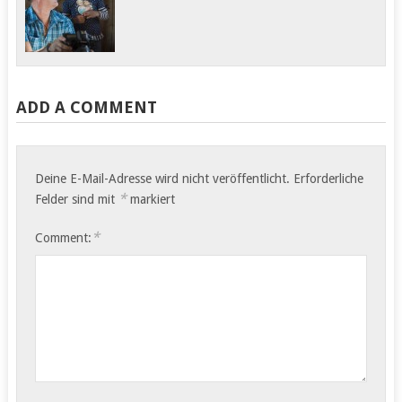
Sahambavy –
Tag 5 Ambositra –
Ambalavao 80 Bike-
Ranomanfana Ca. 64
Kilometer Der Abschied
Kilometer Wir…
aus dem Hotel…
ADD A COMMENT
Deine E-Mail-Adresse wird nicht veröffentlicht.
Erforderliche
*
Felder sind mit
markiert
*
Comment: