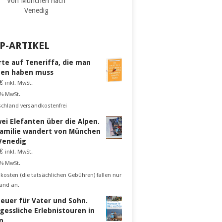
Von München nach
Venedig
P-ARTIKEL
rte auf Teneriffa, die man
en haben muss
€
inkl. MwSt.
 % MwSt.
schland versandkostenfrei
wei Elefanten über die Alpen.
Familie wandert von München
Venedig
€
inkl. MwSt.
 % MwSt.
kosten (die tatsächlichen Gebühren) fallen nur
and an.
euer für Vater und Sohn.
gessliche Erlebnistouren in
n.