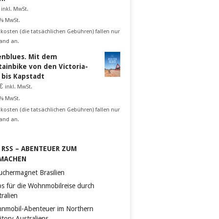
inkl. MwSt.
 % MwSt.
kosten (die tatsächlichen Gebühren) fallen nur
and an.
nblues. Mit dem
ainbike von den Victoria-
n bis Kapstadt
€
inkl. MwSt.
 % MwSt.
kosten (die tatsächlichen Gebühren) fallen nur
and an.
RSS – ABENTEUER ZUM
MACHEN
uchermagnet Brasilien
ps für die Wohnmobilreise durch
ralien
nmobil-Abenteuer im Northern
itory Australiens