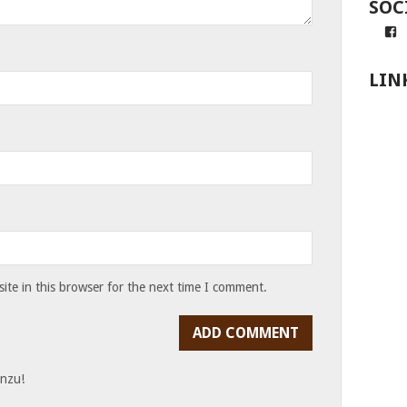
SOC
Pr
v
A
z
LIN
N
a
F
a
te in this browser for the next time I comment.
inzu!