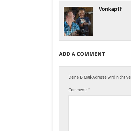
Klaus Sperling,
Vonkapff
Exkursionen, G
von Kapff,…
Sahambavy –
Tag 5 Ambosit
Ambalavao 80 Bike-
Ranomanfana C
Kilometer Der Abschied
Kilometer Wir
aus dem Hotel…
ADD A COMMENT
Deine E-Mail-Adresse wird nicht ver
*
Comment: