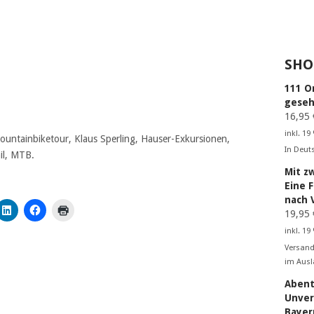
SHO
111 O
geseh
16,95
inkl. 19
untainbiketour, Klaus Sperling, Hauser-Exkursionen,
In Deut
il, MTB.
Mit z
Eine 
nach 
19,95
inkl. 19
Versand
im Ausl
Abent
Unver
Bayer