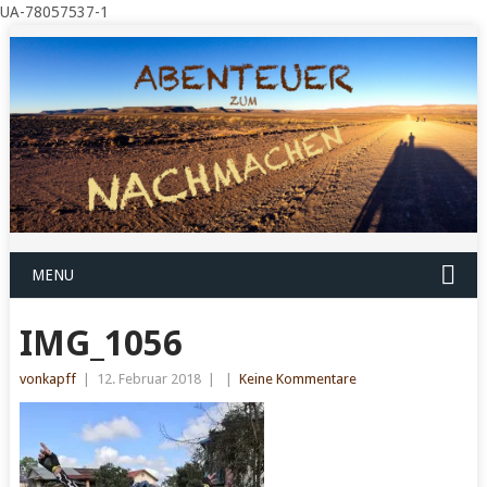
UA-78057537-1
MENU
IMG_1056
vonkapff
|
12. Februar 2018
|
|
Keine Kommentare