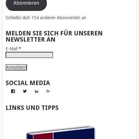
Adresse
Abonnieren
Schließe dich 154 anderen Abonnenten an
MELDEN SIE SICH FÜR UNSEREN
NEWSLETTER AN
E-Mail
*
SOCIAL MEDIA
Profil
Profil
Profil
Profil
von
von
von
von
Abenteuer
Gerhard
Gerhard
Gerhard
zum
von
von
von
LINKS UND TIPPS
Nachmachen
Kapff
Kapff
Kapff
auf
auf
auf
auf
Facebook
Twitter
LinkedIn
Google+
anzeigen
anzeigen
anzeigen
anzeigen