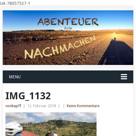
UA-78057537-1
MENU
IMG_1132
vonkapff
|
12. Februar 2018
|
|
Keine Kommentare