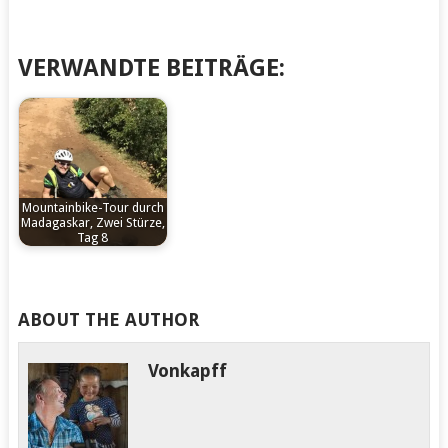
VERWANDTE BEITRÄGE:
Mountainbike-Tour durch
Madagaskar, Zwei Stürze,
Tag 8
by
Vonkapff
ABOUT THE AUTHOR
Vonkapff
Sahambavy –