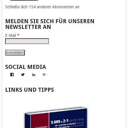
Schließe dich 154 anderen Abonnenten an
MELDEN SIE SICH FÜR UNSEREN
NEWSLETTER AN
E-Mail
*
SOCIAL MEDIA
Profil
Profil
Profil
Profil
von
von
von
von
Abenteuer
Gerhard
Gerhard
Gerhard
zum
von
von
von
LINKS UND TIPPS
Nachmachen
Kapff
Kapff
Kapff
auf
auf
auf
auf
Facebook
Twitter
LinkedIn
Google+
anzeigen
anzeigen
anzeigen
anzeigen