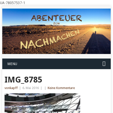
UA-78057537-1
MENU
IMG_8785
vonkapff
|
6. Mai 2016
|
|
Keine Kommentare