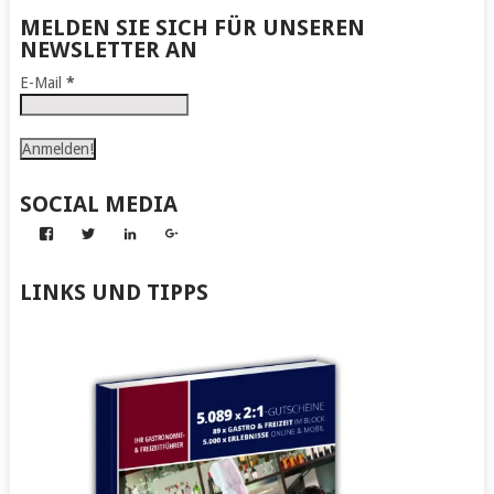
MELDEN SIE SICH FÜR UNSEREN
NEWSLETTER AN
E-Mail
*
SOCIAL MEDIA
Profil
Profil
Profil
Profil
von
von
von
von
Abenteuer
Gerhard
Gerhard
Gerhard
zum
von
von
von
LINKS UND TIPPS
Nachmachen
Kapff
Kapff
Kapff
auf
auf
auf
auf
Facebook
Twitter
LinkedIn
Google+
anzeigen
anzeigen
anzeigen
anzeigen