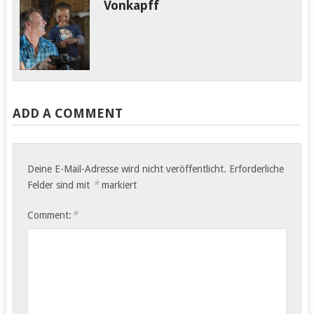
Vonkapff
versuchen…
1100 Kilometer von
Sambia bis Kapstadt
Extremtour eines
Mountainbike-
Greenhorns
ADD A COMMENT
September…
Deine E-Mail-Adresse wird nicht veröffentlicht.
Erforderliche
*
Felder sind mit
markiert
*
Comment: