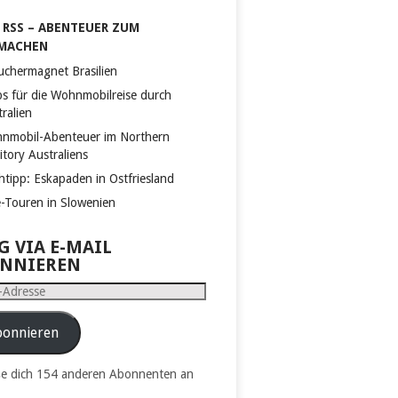
RSS – ABENTEUER ZUM
MACHEN
uchermagnet Brasilien
ps für die Wohnmobilreise durch
ralien
nmobil-Abenteuer im Northern
itory Australiens
htipp: Eskapaden in Ostfriesland
e-Touren in Slowenien
G VIA E-MAIL
NNIEREN
e
onnieren
ße dich 154 anderen Abonnenten an