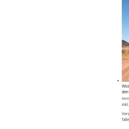
Wüs
den 
MwS
ink
Ver
fall