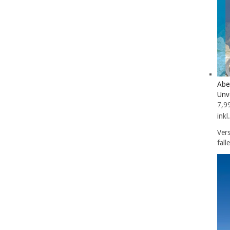
Abe
Unv
7,9
ink
Ver
fall