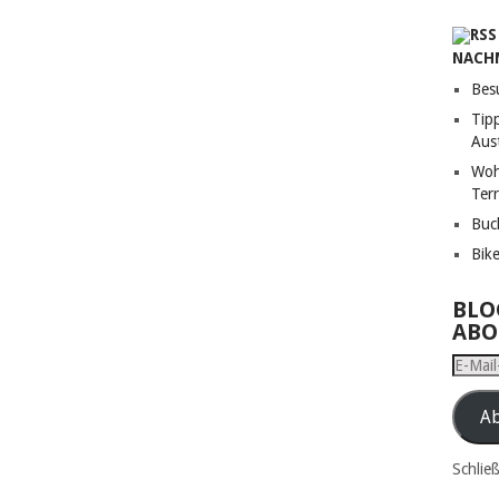
NACH
Bes
Tip
Aust
Woh
Terr
Buc
Bik
BLO
ABO
E-
Mail-
Adress
Ab
Schlie