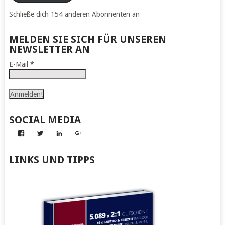
Schließe dich 154 anderen Abonnenten an
MELDEN SIE SICH FÜR UNSEREN
NEWSLETTER AN
E-Mail
*
SOCIAL MEDIA
Profil
Profil
Profil
Profil
von
von
von
von
Abenteuer
Gerhard
Gerhard
Gerhard
zum
von
von
von
LINKS UND TIPPS
Nachmachen
Kapff
Kapff
Kapff
auf
auf
auf
auf
Facebook
Twitter
LinkedIn
Google+
anzeigen
anzeigen
anzeigen
anzeigen