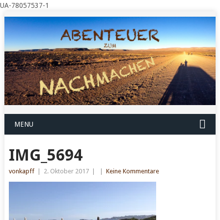
UA-78057537-1
MENU
IMG_5694
vonkapff
|
2. Oktober 2017
|
|
Keine Kommentare