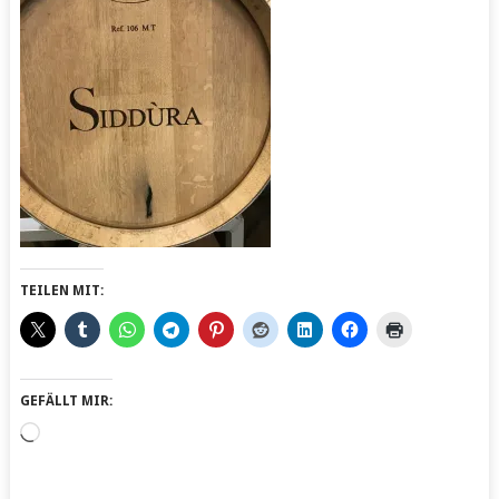
TEILEN MIT:
GEFÄLLT MIR:
Wird
geladen …