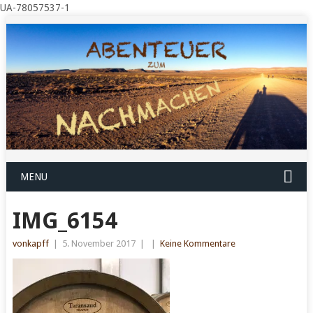
UA-78057537-1
MENU
IMG_6154
vonkapff
|
5. November 2017
|
|
Keine Kommentare