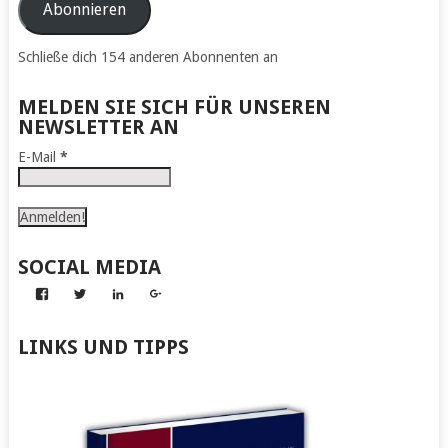
Adresse
Abonnieren
Schließe dich 154 anderen Abonnenten an
MELDEN SIE SICH FÜR UNSEREN
NEWSLETTER AN
E-Mail
*
SOCIAL MEDIA
Profil
Profil
Profil
Profil
von
von
von
von
Abenteuer
Gerhard
Gerhard
Gerhard
zum
von
von
von
LINKS UND TIPPS
Nachmachen
Kapff
Kapff
Kapff
auf
auf
auf
auf
Facebook
Twitter
LinkedIn
Google+
anzeigen
anzeigen
anzeigen
anzeigen