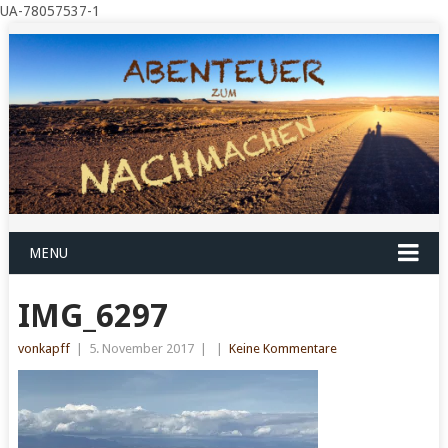
UA-78057537-1
MENU
IMG_6297
vonkapff
|
5. November 2017
|
|
Keine Kommentare