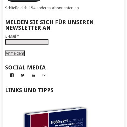
Schließe dich 154 anderen Abonnenten an
MELDEN SIE SICH FÜR UNSEREN
NEWSLETTER AN
E-Mail
*
SOCIAL MEDIA
Profil
Profil
Profil
Profil
von
von
von
von
Abenteuer
Gerhard
Gerhard
Gerhard
zum
von
von
von
LINKS UND TIPPS
Nachmachen
Kapff
Kapff
Kapff
auf
auf
auf
auf
Facebook
Twitter
LinkedIn
Google+
anzeigen
anzeigen
anzeigen
anzeigen