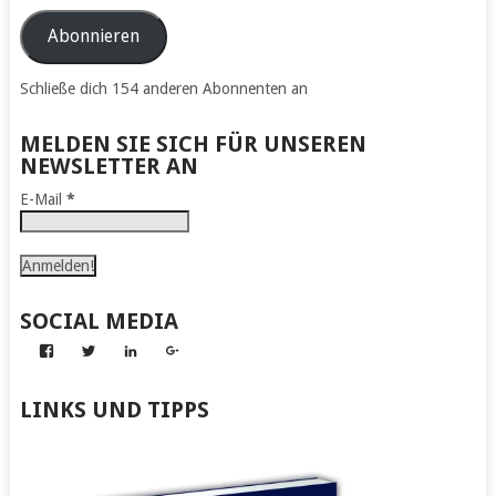
Mail-
Adresse
Abonnieren
Schließe dich 154 anderen Abonnenten an
MELDEN SIE SICH FÜR UNSEREN
NEWSLETTER AN
E-Mail
*
SOCIAL MEDIA
Profil
Profil
Profil
Profil
von
von
von
von
Abenteuer
Gerhard
Gerhard
Gerhard
zum
von
von
von
LINKS UND TIPPS
Nachmachen
Kapff
Kapff
Kapff
auf
auf
auf
auf
Facebook
Twitter
LinkedIn
Google+
anzeigen
anzeigen
anzeigen
anzeigen