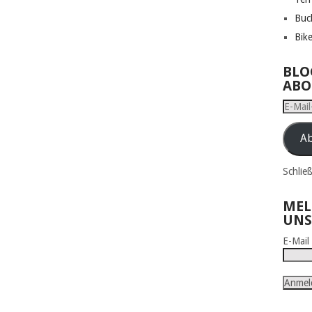
Buc
Bik
BLO
ABO
E-
Mail-
Adress
Ab
Schlie
MEL
UNS
E-Mai