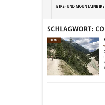
BIKE- UND MOUNTAINBIKE
SCHLAGWORT:
CO
BLOG
v
D
C
M
T
POSTS
NAVIGATION