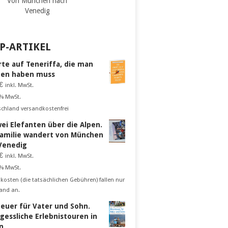
Von München nach
Venedig
P-ARTIKEL
rte auf Teneriffa, die man
en haben muss
€
inkl. MwSt.
 % MwSt.
schland versandkostenfrei
wei Elefanten über die Alpen.
Familie wandert von München
Venedig
€
inkl. MwSt.
 % MwSt.
kosten (die tatsächlichen Gebühren) fallen nur
and an.
euer für Vater und Sohn.
gessliche Erlebnistouren in
n.