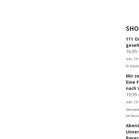
SHO
111 O
geseh
16,95
inkl. 19
In Deut
Mit z
Eine 
nach 
19,95
inkl. 19
Versand
im Ausl
Abent
Unver
Bayer