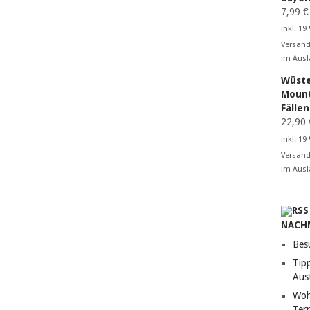
7,99
€
inkl. 19
Versand
im Ausl
Wüste
Mount
Fälle
22,90
inkl. 19
Versand
im Ausl
NACH
Bes
Tip
Aust
Woh
Terr