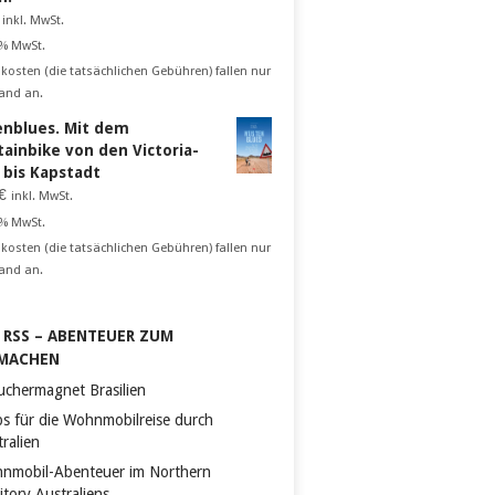
inkl. MwSt.
 % MwSt.
kosten (die tatsächlichen Gebühren) fallen nur
and an.
nblues. Mit dem
ainbike von den Victoria-
n bis Kapstadt
€
inkl. MwSt.
 % MwSt.
kosten (die tatsächlichen Gebühren) fallen nur
and an.
RSS – ABENTEUER ZUM
MACHEN
uchermagnet Brasilien
ps für die Wohnmobilreise durch
ralien
nmobil-Abenteuer im Northern
itory Australiens