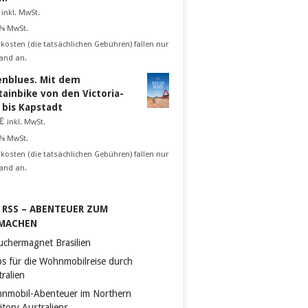
inkl. MwSt.
 % MwSt.
kosten (die tatsächlichen Gebühren) fallen nur
and an.
nblues. Mit dem
ainbike von den Victoria-
n bis Kapstadt
€
inkl. MwSt.
 % MwSt.
kosten (die tatsächlichen Gebühren) fallen nur
and an.
RSS – ABENTEUER ZUM
MACHEN
uchermagnet Brasilien
ps für die Wohnmobilreise durch
ralien
nmobil-Abenteuer im Northern
itory Australiens