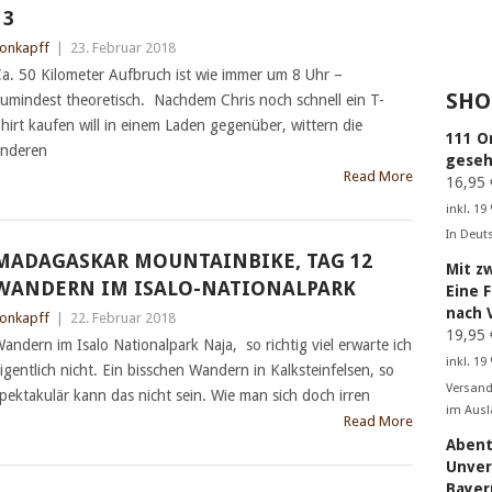
13
onkapff
|
23. Februar 2018
a. 50 Kilometer Aufbruch ist wie immer um 8 Uhr –
SHO
umindest theoretisch. Nachdem Chris noch schnell ein T-
hirt kaufen will in einem Laden gegenüber, wittern die
111 O
nderen
geseh
Read More
16,95
inkl. 19
In Deut
MADAGASKAR MOUNTAINBIKE, TAG 12
Mit z
WANDERN IM ISALO-NATIONALPARK
Eine 
nach 
onkapff
|
22. Februar 2018
19,95
andern im Isalo Nationalpark Naja, so richtig viel erwarte ich
inkl. 19
igentlich nicht. Ein bisschen Wandern in Kalksteinfelsen, so
Versand
pektakulär kann das nicht sein. Wie man sich doch irren
im Ausl
Read More
Abent
Unver
Bayer