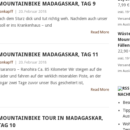
MOUNTAINBIKE MADAGASKAR, TAG 9
7,99
€
onkapff
|
20. Februar 2018
inkl. 19
ach dem Sturz dick und tut richtig weh. Nachdem auch unser
Versand
im Ausl
soll er ins Krankenhaus – und
Read More
Wüste
Mount
Fälle
22,90
MOUNTAINBIKE MADAGASKAR, TAG 11
inkl. 19
onkapff
|
20. Februar 2018
Versand
saranoro – Ranohira Ca. 85 Kilometer Wir steigen auf die
im Ausl
äder und fahren auf der wirklich miserablen Piste, an der
ogar zwei Tage zuvor unser Bus gescheitert ist,
Read More
NACH
Bes
Tip
Aust
MOUNTAINBIKE TOUR IN MADAGASKAR,
Woh
TAG 10
Terr