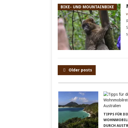
BIKE- UND MOUNTAINBIKE
v
R
S
s
POSTS
Older posts
NAVIGATION
TIPPS FÜR DI
WOHNMOBILR
DURCH AUST