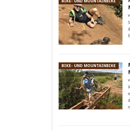
BIKE- UND MOUNTAINBIKE
v
S
d
E
BIKE- UND MOUNTAINBIKE
v
R
m
d
n