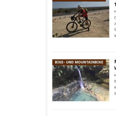
v
C
z
S
a
BIKE- UND MOUNTAINBIKE
v
W
e
s