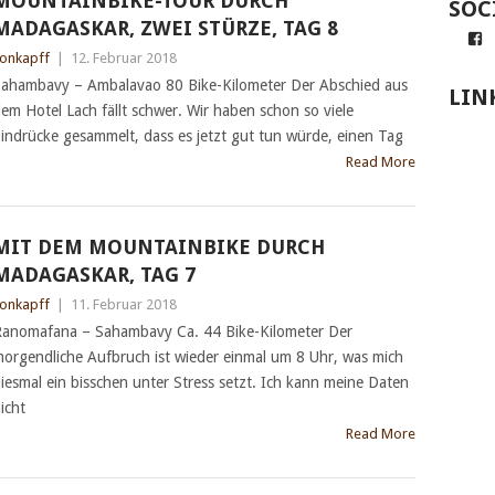
MOUNTAINBIKE-TOUR DURCH
SOC
MADAGASKAR, ZWEI STÜRZE, TAG 8
Pr
v
onkapff
|
12. Februar 2018
A
z
ahambavy – Ambalavao 80 Bike-Kilometer Der Abschied aus
LIN
N
em Hotel Lach fällt schwer. Wir haben schon so viele
a
F
indrücke gesammelt, dass es jetzt gut tun würde, einen Tag
a
Read More
MIT DEM MOUNTAINBIKE DURCH
MADAGASKAR, TAG 7
onkapff
|
11. Februar 2018
anomafana – Sahambavy Ca. 44 Bike-Kilometer Der
orgendliche Aufbruch ist wieder einmal um 8 Uhr, was mich
iesmal ein bisschen unter Stress setzt. Ich kann meine Daten
icht
Read More