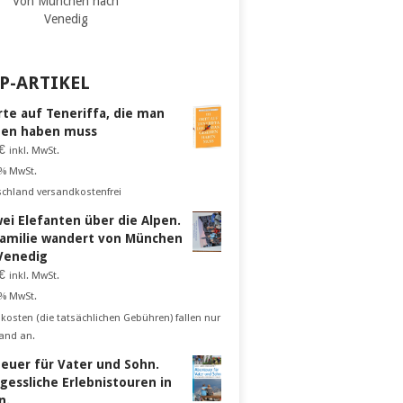
Von München nach
Venedig
P-ARTIKEL
rte auf Teneriffa, die man
en haben muss
€
inkl. MwSt.
 % MwSt.
schland versandkostenfrei
wei Elefanten über die Alpen.
Familie wandert von München
Venedig
€
inkl. MwSt.
 % MwSt.
kosten (die tatsächlichen Gebühren) fallen nur
and an.
euer für Vater und Sohn.
gessliche Erlebnistouren in
n.