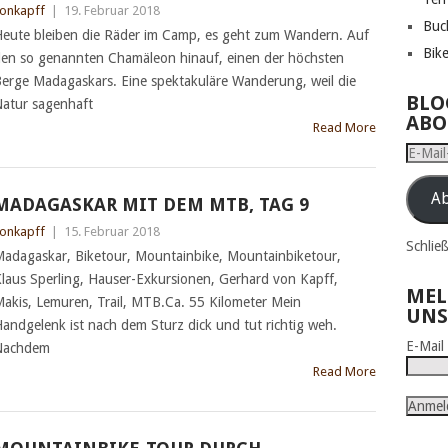
onkapff
|
19. Februar 2018
Buc
eute bleiben die Räder im Camp, es geht zum Wandern. Auf
Bik
en so genannten Chamäleon hinauf, einen der höchsten
erge Madagaskars. Eine spektakuläre Wanderung, weil die
BLO
atur sagenhaft
ABO
Read More
E-
Mail-
Adress
Ab
MADAGASKAR MIT DEM MTB, TAG 9
onkapff
|
15. Februar 2018
Schlie
adagaskar, Biketour, Mountainbike, Mountainbiketour,
laus Sperling, Hauser-Exkursionen, Gerhard von Kapff,
MEL
akis, Lemuren, Trail, MTB.Ca. 55 Kilometer Mein
UNS
andgelenk ist nach dem Sturz dick und tut richtig weh.
E-Mai
Nachdem
Read More