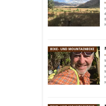
v
H
d
B
N
BIKE- UND MOUNTAINBIKE
v
M
K
M
H