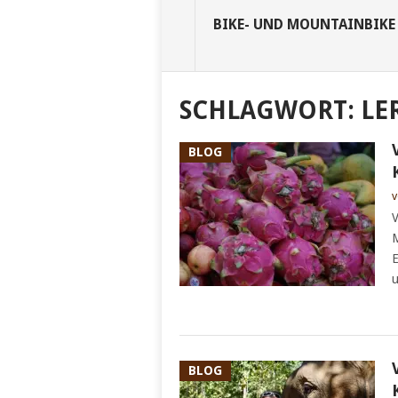
BIKE- UND MOUNTAINBIKE
SCHLAGWORT:
LE
BLOG
v
V
M
E
u
BLOG