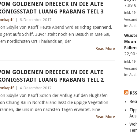
VOM GOLDENEN DREIECK IN DIE ALTE
7,99
€
KÖNIGSSTADT LUANG PRABANG TEIL 3
inkl. 19
onkapff
|
6. Dezember 2017
Versand
im Ausl
on Sibylle von Kapff Heute Abend wird es richtig spannend,
s geht aufs Schiff. Zuvor steht noch ein Besuch in Mae Sai,
Wüste
em nördlichsten Ort Thailands an, der
Mount
Fälle
Read More
22,90
inkl. 19
Versand
VOM GOLDENEN DREIECK IN DIE ALTE
im Ausl
KÖNIGSSTADT LUANG PRABANG TEIL 2
onkapff
|
4. Dezember 2017
RS
on Sibylle von Kapff Schon der Anflug auf den Flughafen
Bes
on Chiang Rai in Nordthailand lässt die üppige Vegetation
rahnen, die uns in den nächsten Tagen erwartet. Eine
Tip
Aust
Read More
Woh
Terr