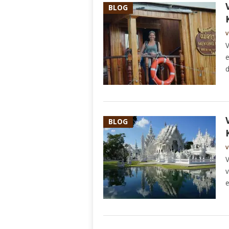
BLOG
v
V
e
d
BLOG
v
V
v
e