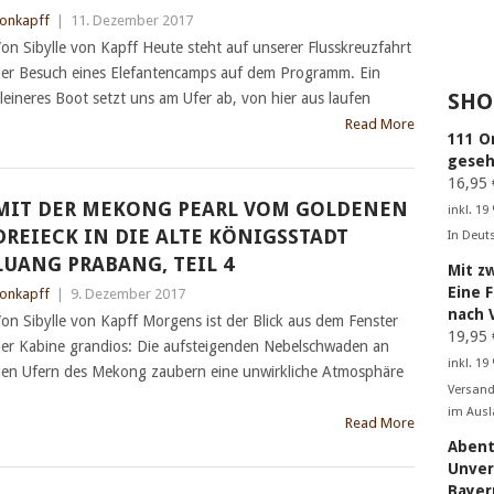
onkapff
|
11. Dezember 2017
on Sibylle von Kapff Heute steht auf unserer Flusskreuzfahrt
er Besuch eines Elefantencamps auf dem Programm. Ein
SHO
leineres Boot setzt uns am Ufer ab, von hier aus laufen
Read More
111 O
geseh
16,95
MIT DER MEKONG PEARL VOM GOLDENEN
inkl. 19
DREIECK IN DIE ALTE KÖNIGSSTADT
In Deut
LUANG PRABANG, TEIL 4
Mit z
Eine 
onkapff
|
9. Dezember 2017
nach 
on Sibylle von Kapff Morgens ist der Blick aus dem Fenster
19,95
er Kabine grandios: Die aufsteigenden Nebelschwaden an
inkl. 19
en Ufern des Mekong zaubern eine unwirkliche Atmosphäre
Versand
im Ausl
Read More
Abent
Unver
Bayer