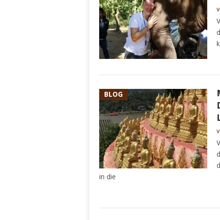
v
V
d
k
BLOG
v
V
d
d
in die