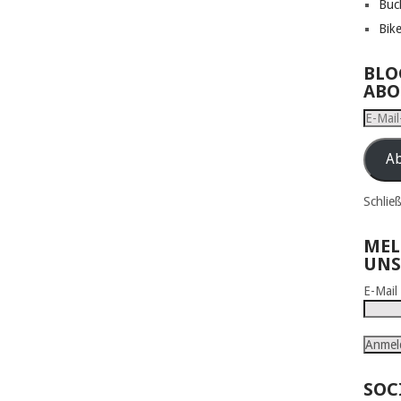
Buc
Bik
BLO
ABO
E-
Mail-
Adress
Ab
Schlie
MEL
UNS
E-Mai
SOC