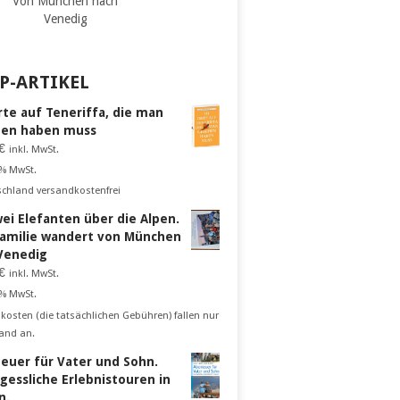
Von München nach
Venedig
P-ARTIKEL
rte auf Teneriffa, die man
en haben muss
€
inkl. MwSt.
 % MwSt.
schland versandkostenfrei
wei Elefanten über die Alpen.
Familie wandert von München
Venedig
€
inkl. MwSt.
 % MwSt.
kosten (die tatsächlichen Gebühren) fallen nur
and an.
euer für Vater und Sohn.
gessliche Erlebnistouren in
n.