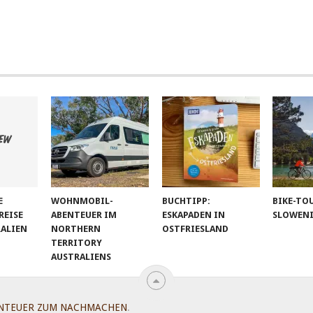
E
WOHNMOBIL-
BUCHTIPP:
BIKE-TO
EISE
ABENTEUER IM
ESKAPADEN IN
SLOWEN
RALIEN
NORTHERN
OSTFRIESLAND
TERRITORY
AUSTRALIENS
NTEUER ZUM NACHMACHEN
.