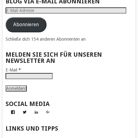
BLOG VIA E-MAIL ABONNIEREN
E-
Mail-
Adresse
Abonnieren
Schließe dich 154 anderen Abonnenten an
MELDEN SIE SICH FÜR UNSEREN
NEWSLETTER AN
E-Mail
*
SOCIAL MEDIA
Profil
Profil
Profil
Profil
von
von
von
von
Abenteuer
Gerhard
Gerhard
Gerhard
zum
von
von
von
LINKS UND TIPPS
Nachmachen
Kapff
Kapff
Kapff
auf
auf
auf
auf
Facebook
Twitter
LinkedIn
Google+