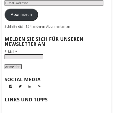
E-
Mail-
Adresse
Abonnieren
Schließe dich 154 anderen Abonnenten an
MELDEN SIE SICH FÜR UNSEREN
NEWSLETTER AN
E-Mail
*
SOCIAL MEDIA
Profil
Profil
Profil
Profil
von
von
von
von
Abenteuer
Gerhard
Gerhard
Gerhard
zum
von
von
von
LINKS UND TIPPS
Nachmachen
Kapff
Kapff
Kapff
auf
auf
auf
auf
Facebook
Twitter
LinkedIn
Google+
anzeigen
anzeigen
anzeigen
anzeigen