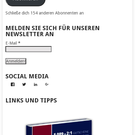
Schließe dich 154 anderen Abonnenten an
MELDEN SIE SICH FÜR UNSEREN
NEWSLETTER AN
E-Mail
*
SOCIAL MEDIA
Profil
Profil
Profil
Profil
von
von
von
von
Abenteuer
Gerhard
Gerhard
Gerhard
zum
von
von
von
LINKS UND TIPPS
Nachmachen
Kapff
Kapff
Kapff
auf
auf
auf
auf
Facebook
Twitter
LinkedIn
Google+
anzeigen
anzeigen
anzeigen
anzeigen