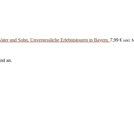
Vater und Sohn. Unvergessliche Erlebnistouren in Bayern.
7,99
€
inkl. 
and an.