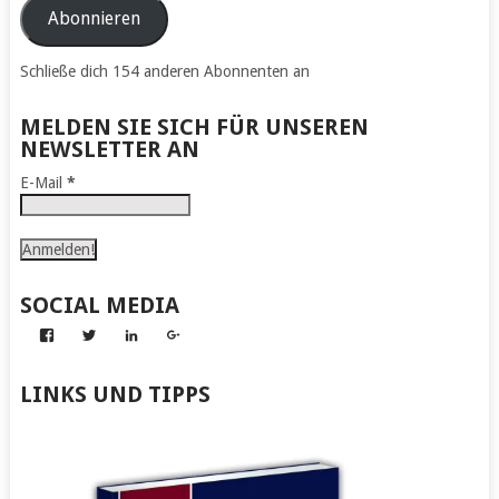
Adresse
Abonnieren
Schließe dich 154 anderen Abonnenten an
MELDEN SIE SICH FÜR UNSEREN
NEWSLETTER AN
E-Mail
*
SOCIAL MEDIA
Profil
Profil
Profil
Profil
von
von
von
von
Abenteuer
Gerhard
Gerhard
Gerhard
zum
von
von
von
LINKS UND TIPPS
Nachmachen
Kapff
Kapff
Kapff
auf
auf
auf
auf
Facebook
Twitter
LinkedIn
Google+
anzeigen
anzeigen
anzeigen
anzeigen