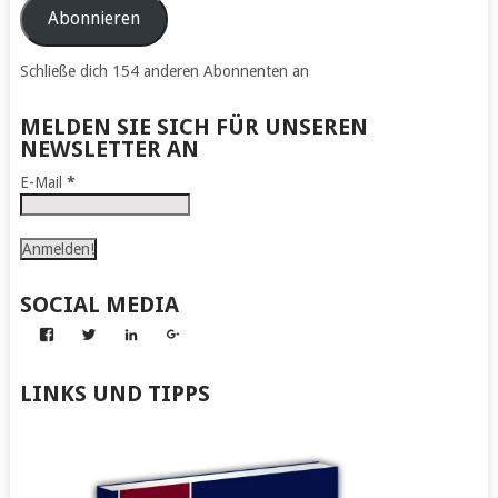
Adresse
Abonnieren
Schließe dich 154 anderen Abonnenten an
MELDEN SIE SICH FÜR UNSEREN
NEWSLETTER AN
E-Mail
*
SOCIAL MEDIA
Profil
Profil
Profil
Profil
von
von
von
von
Abenteuer
Gerhard
Gerhard
Gerhard
zum
von
von
von
LINKS UND TIPPS
Nachmachen
Kapff
Kapff
Kapff
auf
auf
auf
auf
Facebook
Twitter
LinkedIn
Google+
anzeigen
anzeigen
anzeigen
anzeigen