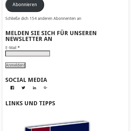
Adresse
Abonnieren
Schließe dich 154 anderen Abonnenten an
MELDEN SIE SICH FÜR UNSEREN
NEWSLETTER AN
E-Mail
*
SOCIAL MEDIA
Profil
Profil
Profil
Profil
von
von
von
von
Abenteuer
Gerhard
Gerhard
Gerhard
zum
von
von
von
LINKS UND TIPPS
Nachmachen
Kapff
Kapff
Kapff
auf
auf
auf
auf
Facebook
Twitter
LinkedIn
Google+
anzeigen
anzeigen
anzeigen
anzeigen