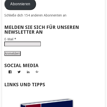
Adresse
Abonnieren
Schließe dich 154 anderen Abonnenten an
MELDEN SIE SICH FÜR UNSEREN
NEWSLETTER AN
E-Mail
*
SOCIAL MEDIA
Profil
Profil
Profil
Profil
von
von
von
von
Abenteuer
Gerhard
Gerhard
Gerhard
zum
von
von
von
LINKS UND TIPPS
Nachmachen
Kapff
Kapff
Kapff
auf
auf
auf
auf
Facebook
Twitter
LinkedIn
Google+
anzeigen
anzeigen
anzeigen
anzeigen