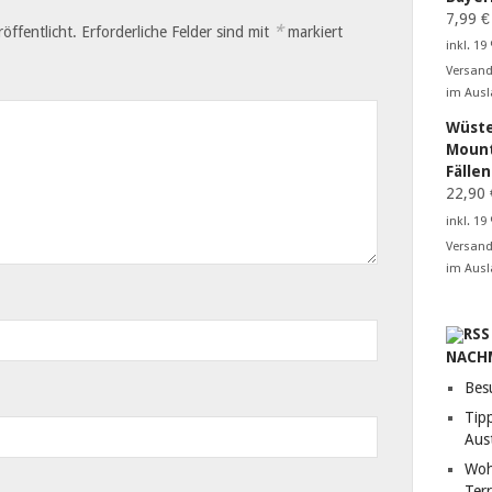
7,99
€
*
öffentlicht.
Erforderliche Felder sind mit
markiert
inkl. 19
Versand
im Ausl
Wüste
Mount
Fälle
22,90
inkl. 19
Versand
im Ausl
NACH
Bes
Tip
Aust
Woh
Terr