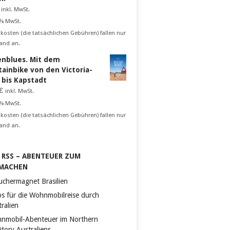
inkl. MwSt.
 % MwSt.
kosten (die tatsächlichen Gebühren) fallen nur
and an.
nblues. Mit dem
ainbike von den Victoria-
n bis Kapstadt
€
inkl. MwSt.
 % MwSt.
kosten (die tatsächlichen Gebühren) fallen nur
and an.
RSS – ABENTEUER ZUM
MACHEN
uchermagnet Brasilien
ps für die Wohnmobilreise durch
ralien
nmobil-Abenteuer im Northern
itory Australiens