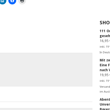
SHO
111 O
geseh
16,95
inkl. 19
In Deut
Mit z
Eine 
nach 
19,95
inkl. 19
Versand
im Ausl
Abent
Unver
Bayer