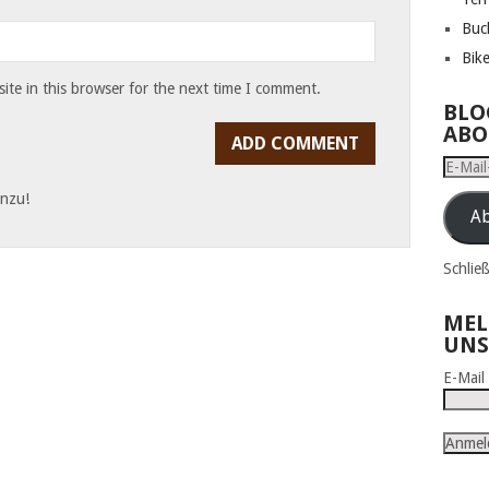
Buc
Bik
te in this browser for the next time I comment.
BLO
ABO
E-
Mail-
inzu!
Adress
Ab
Schlie
MEL
UNS
E-Mai