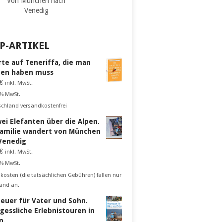
Von München nach
Venedig
P-ARTIKEL
rte auf Teneriffa, die man
en haben muss
€
inkl. MwSt.
 % MwSt.
schland versandkostenfrei
wei Elefanten über die Alpen.
Familie wandert von München
Venedig
€
inkl. MwSt.
 % MwSt.
kosten (die tatsächlichen Gebühren) fallen nur
and an.
euer für Vater und Sohn.
gessliche Erlebnistouren in
n.