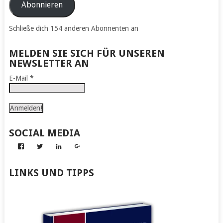
Adresse
Abonnieren
Schließe dich 154 anderen Abonnenten an
MELDEN SIE SICH FÜR UNSEREN
NEWSLETTER AN
E-Mail
*
SOCIAL MEDIA
Profil
Profil
Profil
Profil
von
von
von
von
Abenteuer
Gerhard
Gerhard
Gerhard
zum
von
von
von
LINKS UND TIPPS
Nachmachen
Kapff
Kapff
Kapff
auf
auf
auf
auf
Facebook
Twitter
LinkedIn
Google+
anzeigen
anzeigen
anzeigen
anzeigen