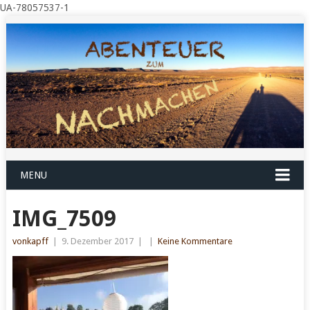
UA-78057537-1
MENU
IMG_7509
vonkapff
|
9. Dezember 2017
|
|
Keine Kommentare