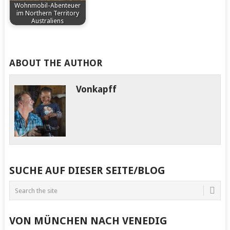
Wohnmobil-Abenteuer
im Northern Territory
Australiens
by
Vonkapff
ABOUT THE AUTHOR
Vonkapff
Eine Wohnmobil-Tour
durch den tropischen
Teil des Australischen
Northern Territory…
SUCHE AUF DIESER SEITE/BLOG
VON MÜNCHEN NACH VENEDIG