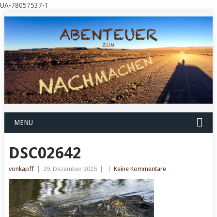
UA-78057537-1
MENU
DSC02642
vonkapff
|
29. Dezember 2025
|
|
Keine Kommentare