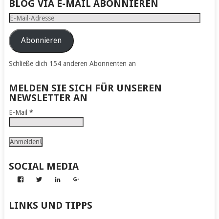
BLOG VIA E-MAIL ABONNIEREN
E-
Mail-
Adresse
Abonnieren
Schließe dich 154 anderen Abonnenten an
MELDEN SIE SICH FÜR UNSEREN
NEWSLETTER AN
E-Mail
*
SOCIAL MEDIA
Profil
Profil
Profil
Profil
von
von
von
von
Abenteuer
Gerhard
Gerhard
Gerhard
zum
von
von
von
LINKS UND TIPPS
Nachmachen
Kapff
Kapff
Kapff
auf
auf
auf
auf