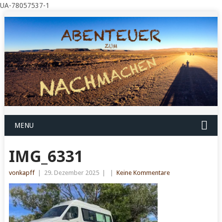
UA-78057537-1
MENU
IMG_6331
vonkapff
|
29. Dezember 2025
|
|
Keine Kommentare