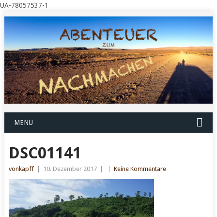
UA-78057537-1
MENU
DSC01141
vonkapff
|
10. Dezember 2017
|
|
Keine Kommentare