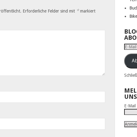
Buc
*
öffentlicht.
Erforderliche Felder sind mit
markiert
Bik
BLO
ABO
E-
Mail-
Adress
Ab
Schlie
MEL
UNS
E-Mai