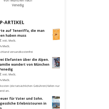
Von München nach
Venedig
P-ARTIKEL
rte auf Teneriffa, die man
en haben muss
€
inkl. MwSt.
 % MwSt.
schland versandkostenfrei
wei Elefanten über die Alpen.
Familie wandert von München
Venedig
€
inkl. MwSt.
 % MwSt.
kosten (die tatsächlichen Gebühren) fallen nur
and an.
euer für Vater und Sohn.
gessliche Erlebnistouren in
n.