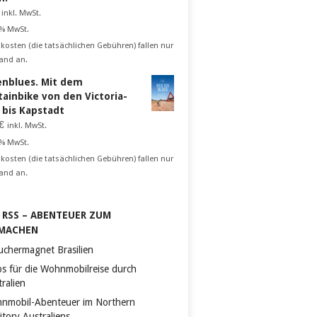
inkl. MwSt.
 % MwSt.
kosten (die tatsächlichen Gebühren) fallen nur
and an.
nblues. Mit dem
ainbike von den Victoria-
n bis Kapstadt
€
inkl. MwSt.
 % MwSt.
kosten (die tatsächlichen Gebühren) fallen nur
and an.
RSS – ABENTEUER ZUM
MACHEN
uchermagnet Brasilien
ps für die Wohnmobilreise durch
ralien
nmobil-Abenteuer im Northern
itory Australiens