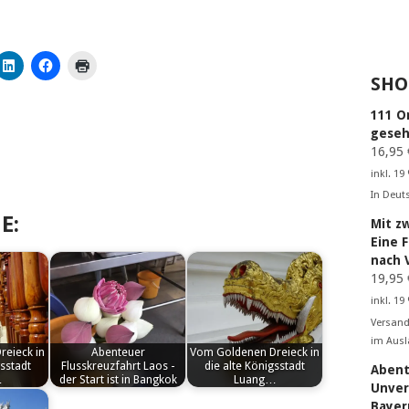
SHO
111 O
geseh
16,95
inkl. 19
In Deut
E:
Mit z
Eine 
nach 
19,95
inkl. 19
Versand
im Ausl
reieck in
Abenteuer
Vom Goldenen Dreieck in
gsstadt
Flusskreuzfahrt Laos -
die alte Königsstadt
Abent
…
der Start ist in Bangkok
Luang…
Unver
by
by
Bayer