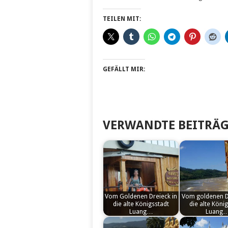
TEILEN MIT:
GEFÄLLT MIR:
VERWANDTE BEITRÄG
Vom Goldenen Dreieck in
Vom goldenen D
die alte Königsstadt
die alte Köni
Luang…
Luang
by
by