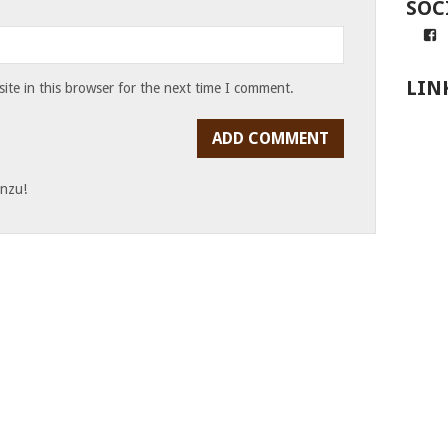
SOC
Pr
v
A
z
LIN
te in this browser for the next time I comment.
N
a
F
a
inzu!